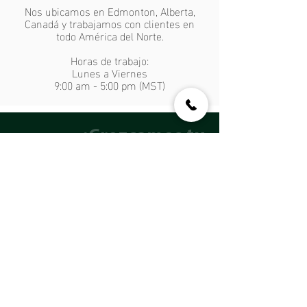
Nos ubicamos en Edmonton, Alberta,
Canadá y trabajamos con clientes en
todo América del Norte.
Horas de trabajo:
Lunes a Viernes
9:00 am - 5:00 pm (MST)
¡Crezcamos tu
negocio
juntos!
e.
info@chaoticgreen.com
t. Canada [780.243.1984]
Privacy policy
Terms and conditions
Contact